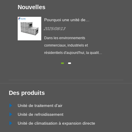
Nouvelles
Pourquoi une unité de
manutention de l'air modulaire
2025/08/13
est-elle le choix optimal pour
les systèmes de CVC
Dans les environnements
moderne?
commerciaux, industriels et
résidentiels d'aujourd'hui, la qualité
de l'air et l'efficacité énergétique sont
les principales priorités. L'unité de
manutention de l'air modulaire
(AHU) est devenue une solution
flexible et haute performance pour
Des produits
les exigences de ventilation, de......
Unité de traitement d'air
Unité de refroidissement
Unité de climatisation à expansion directe