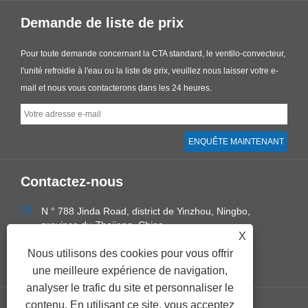
Demande de liste de prix
Pour toute demande concernant la CTA standard, le ventilo-convecteur,
l'unité refroidie à l'eau ou la liste de prix, veuillez nous laisser votre e-
mail et nous vous contacterons dans les 24 heures.
Contactez-nous
N ° 788 Jinda Road, district de Yinzhou, Ningbo,
province du Zhejiang, Chine
X
+86-574-28897800
Nous utilisons des cookies pour vous offrir
sales@ecoairnb.com
une meilleure expérience de navigation,
analyser le trafic du site et personnaliser le
contenu. En utilisant ce site, vous acceptez