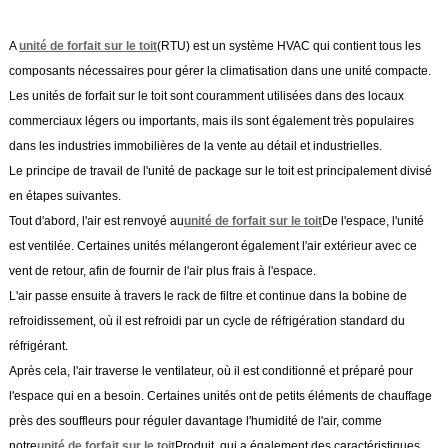
A
unité de forfait sur le toit
(RTU) est un système HVAC qui contient tous les
composants nécessaires pour gérer la climatisation dans une unité compacte.
Les unités de forfait sur le toit sont couramment utilisées dans des locaux
commerciaux légers ou importants, mais ils sont également très populaires
dans les industries immobilières de la vente au détail et industrielles.
Le principe de travail de l'unité de package sur le toit est principalement divisé
en étapes suivantes.
Tout d'abord, l'air est renvoyé au
unité de forfait sur le toit
De l'espace, l'unité
est ventilée. Certaines unités mélangeront également l'air extérieur avec ce
vent de retour, afin de fournir de l'air plus frais à l'espace.
L'air passe ensuite à travers le rack de filtre et continue dans la bobine de
refroidissement, où il est refroidi par un cycle de réfrigération standard du
réfrigérant.
Après cela, l'air traverse le ventilateur, où il est conditionné et préparé pour
l'espace qui en a besoin. Certaines unités ont de petits éléments de chauffage
près des souffleurs pour réguler davantage l'humidité de l'air, comme
notre
unité de forfait sur le toit
Produit, qui a également des caractéristiques