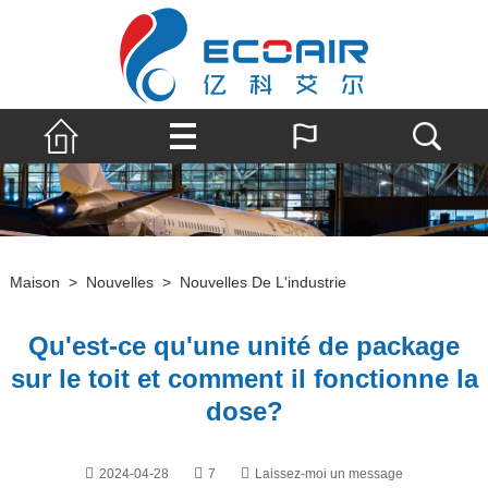
Maison
>
Nouvelles
>
Nouvelles De L'industrie
Qu'est-ce qu'une unité de package
sur le toit et comment il fonctionne la
dose?
2024-04-28
7
Laissez-moi un message