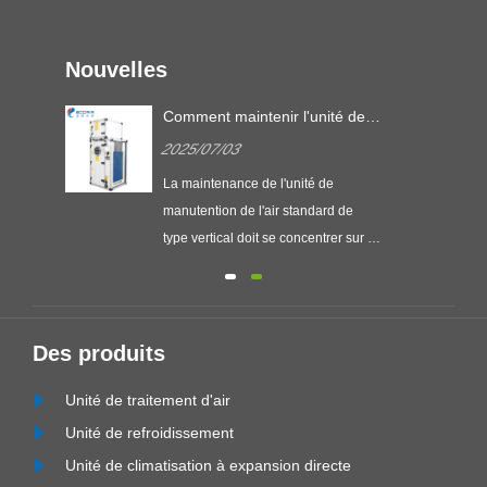
Nouvelles
Comment maintenir l'unité de
ire
gestion de l'air standard de
2025/07/03
r
type vertical?
La maintenance de l'unité de
manutention de l'air standard de
ité
type vertical doit se concentrer sur la
 sont
vérification du système de filtration,
de
l'état du fonctionnement du
ventilateur et la sécurité électrique,
afin d'assurer l'efficacité et la durée
Des produits
ur
de vie de l'unité.
Unité de traitement d'air
...
Unité de refroidissement
Unité de climatisation à expansion directe