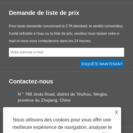
Demande de liste de prix
Pour toute demande concernant la CTA standard, le ventilo-convecteur,
l'unité refroidie à l'eau ou la liste de prix, veuillez nous laisser votre e-
mail et nous vous contacterons dans les 24 heures.
Contactez-nous
N ° 788 Jinda Road, district de Yinzhou, Ningbo,
province du Zhejiang, Chine
+86-574-28897800
X
sales@ecoairnb.com
Nous utilisons des cookies pour vous offrir une
meilleure expérience de navigation, analyser le